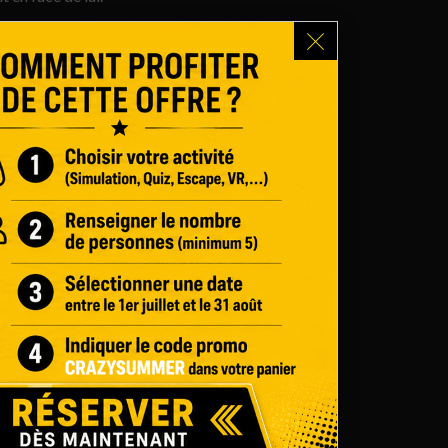
 chose que le pilote, comme si vous étiez à bord
RFORMANCES DE CHAQUE PILOTE
r le circuit
ez le tracé du circuit avec le positionnement exact
quel sont associés ses initiales (exemple : ‘’VL’’
 dans la course (exemple : ‘’P2’’ si le pilote est
ez le classement en temps réel de la course.
nformations, notamment les écarts qui séparent