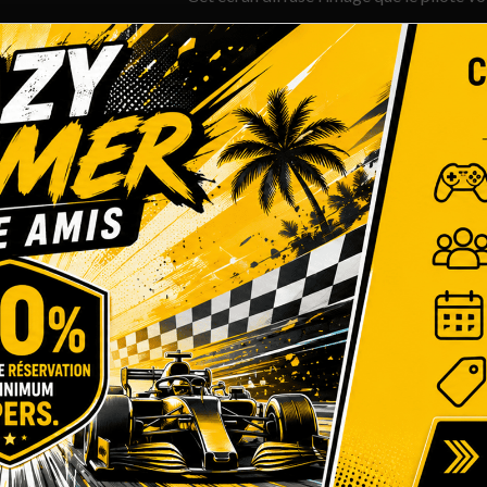
Vous visualisez ainsi exactement la même
du simulateur.
02. UN ÉCRAN POUR SUIVRE LES PE
Cet écran permet de :
. Suivre la position de chaque pilote su
Sur la partie gauche de l’écran, vous verr
de chaque pilote sur celui-ci.
Chaque pilote est identifié par un point au
pour ‘’Vincent Lemoine’’) et son classement
actuellement en 2ème position).
. Suivre le classement de la course
Sur la partie droite de l’écran, vous verr
Vous disposerez d’un certain nombre d’i
chaque pilote entre eux.