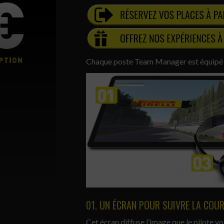
Chaque poste Team Manager est équipé 
01. UN ÉCRAN POUR SUIVRE LA COUR
Cet écran diffuse l’image que le pilote voi