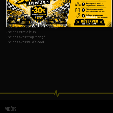
. personnes portant des lunettes à verres progressifs (prévoir
lunettes «vue de près»)
POUR VOTRE CONFORT
. prévoir un tee-shirt de rechange
. ne pas être à jeun
. ne pas avoir trop mangé
. ne pas avoir bu d’alcool
VIDÉOS