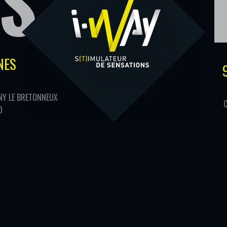
S
NES
Y LE BRETONNEUX
0