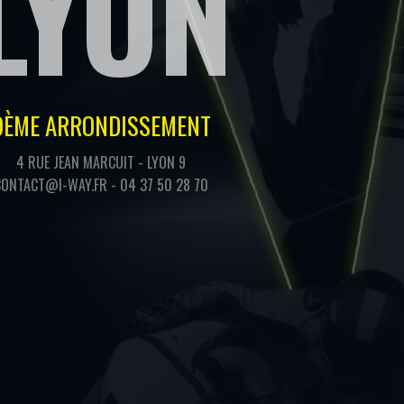
LYON
9ÈME ARRONDISSEMENT
4 RUE JEAN MARCUIT
-
LYON 9
CONTACT@I-WAY.FR
-
04 37 50 28 70